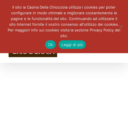
Il sito la Casina Della Chiocciola utilizza i cookies per poter
configurare in modo ottimale e migliorare costantemente le
pagine e le funzionalità del sito. Continuando ad utilizzare il
sito Internet fornite il vostro consenso all'utilizzo dei cookies.
Per maggiori info sui cookies visita la sezione Privacy Policy del
sito.
Ok
Leggi di più