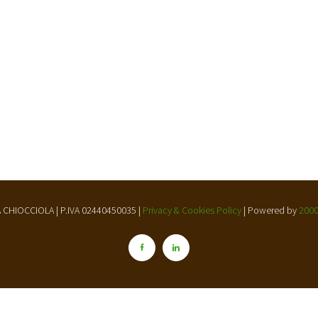
 CHIOCCIOLA | P.IVA 02440450035 |
Privacy & Cookies Policy
| Powered by
2000
Facebook
Linkedin