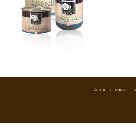
© 2018 LA CASINA DELLA